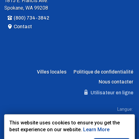
1815 E. Francis Ave.
Spokane, WA 99208
(800) 734-3842
Contact
Villes locales
Politique de confidentialité
Nous contacter
Utilisateur en ligne
Langue:
EN
ES
FR
This website uses cookies to ensure you get the
best experience on our website.
Learn More
Site Web propulsé par:
Dealer Express
- Données par:
BLVD.com