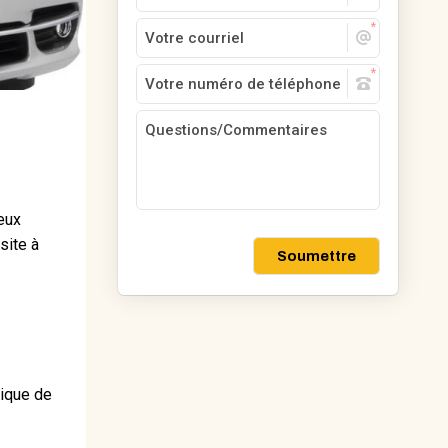
deux
site à
Soumettre
nique de