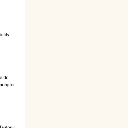
ility
re de
'adapter
fauteuil