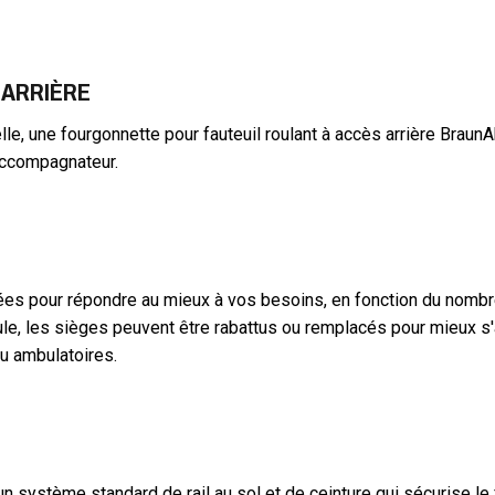
 ARRIÈRE
e, une fourgonnette pour fauteuil roulant à accès arrière BraunAb
 accompagnateur.
lées pour répondre au mieux à vos besoins, en fonction du nomb
ule, les sièges peuvent être rabattus ou remplacés pour mieux s
u ambulatoires.
 système standard de rail au sol et de ceinture qui sécurise le 